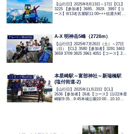
【山行日】2025年8月13日～17日【CL】
3225 【参加者】3685、3929、3997【コ
ース】8/13名古屋駅11:00+++信濃大町駅
==15:05七倉山荘(泊) 8/14高瀬ダム5:15
…9:50烏帽子小屋…12:00烏帽子...
A-X 明神岳5峰（2726m）
アルパイン部山行記
【山行日】2025年7月26日（土）～27日
（日）【CL】3580【参加者】3291 3463
3659 3709 3825 3961 4051【コース】27
日小梨平4:30･･･岳沢登山口･･･5:20明神
岳登山口･･･9:30明神岳5峰...
本星崎駅～富部神社～新瑞橋駅
ハイキング部山行記
(塩付街道-2)
【山行日】2025年11月22日【CL】
2636【参加者】26名【コース】11/22本星
崎駅9:35…9:45本城公園10:00…10:10星
宮社…10:20星崎城跡…10:40丹八山
11:05…11:13七所神社…12:05富部神社(呼
続...