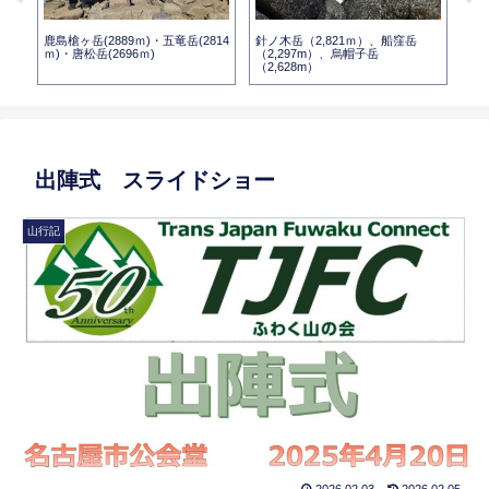
鹿島槍ヶ岳(2889ｍ)・五竜岳(2814
針ノ木岳（2,821ｍ）、船窪岳
白
ｍ)・唐松岳(2696ｍ)
（2,297m）、烏帽子岳
（2,628m）
出陣式 スライドショー
山行記
2026.02.03
2026.02.05