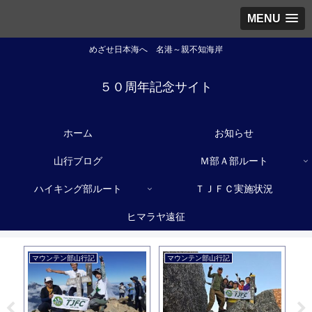
MENU
めざせ日本海へ 名港～親不知海岸
５０周年記念サイト
ホーム
お知らせ
山行ブログ
Ｍ部Ａ部ルート
ハイキング部ルート
ＴＪＦＣ実施状況
ヒマラヤ遠征
マウンテン部山行記
マウンテン部山行記
マ