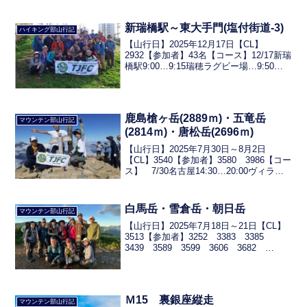
新瑞橋駅～東大手門(塩付街道-3)
ハイキング部山行記
【山行日】2025年12月17日【CL】
2932【参加者】43名【コース】12/17新瑞
橋駅9:00…9:15瑞穂ラグビー場…9:50あ
ゆちの水…10:10村上神社(おどりやま古
墳)…10:30藤成神明社…11:12石仏白山
社…11:50蹄...
鹿島槍ヶ岳(2889ｍ)・五竜岳
マウンテン部山行記
(2814ｍ)・唐松岳(2696ｍ)
【山行日】2025年7月30日～8月2日
【CL】3540【参加者】3580 3986【コー
ス】 7/30名古屋14:30…20:00ヴィラれ
んが亭(泊地) 7/31泊地5:00…5:20八方駐
車場…(タクシー)…6:18柏原新道登山口…
9:...
白馬岳・雪倉岳・朝日岳
マウンテン部山行記
【山行日】2025年7月18日～21日【CL】
3513【参加者】3252 3383 3385
3439 3589 3599 3606 3682
3894【コース】 7/19蓮華温泉ロッジ
5:00…7:00天狗の庭…8：30白馬大池9：
00…...
Ｍ15 裏銀座縦走
マウンテン部山行記