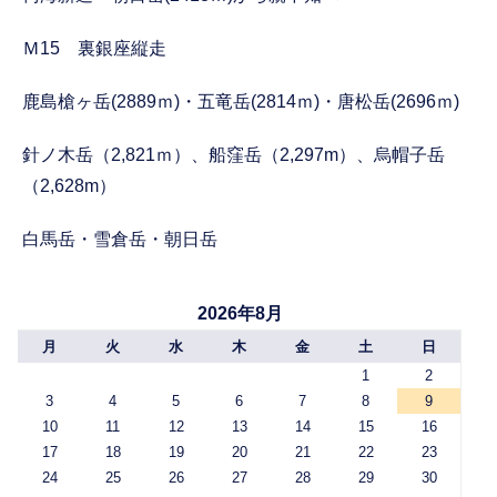
Ｍ15 裏銀座縦走
鹿島槍ヶ岳(2889ｍ)・五竜岳(2814ｍ)・唐松岳(2696ｍ)
針ノ木岳（2,821ｍ）、船窪岳（2,297m）、烏帽子岳
（2,628m）
白馬岳・雪倉岳・朝日岳
2026年8月
月
火
水
木
金
土
日
1
2
3
4
5
6
7
8
9
10
11
12
13
14
15
16
17
18
19
20
21
22
23
24
25
26
27
28
29
30