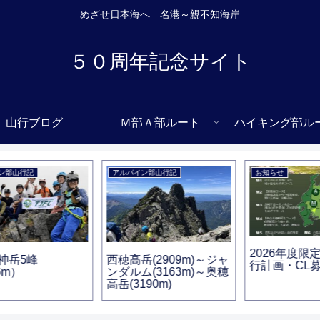
めざせ日本海へ 名港～親不知海岸
５０周年記念サイト
山行ブログ
Ｍ部Ａ部ルート
ハイキング部ル
アルパイン部山行記
お知らせ
2026年度限定 TJFC山
西穂高岳(2909m)～ジャ
行計画・CL募集
ンダルム(3163m)～奥穂
高岳(3190m)