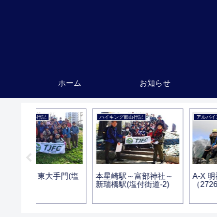
ホーム
お知らせ
ハイキング部山行記
アルパイン部山行記
手門(塩
本星崎駅～富部神社～
A-X 明神岳5峰
新瑞橋駅(塩付街道-2)
（2726m）