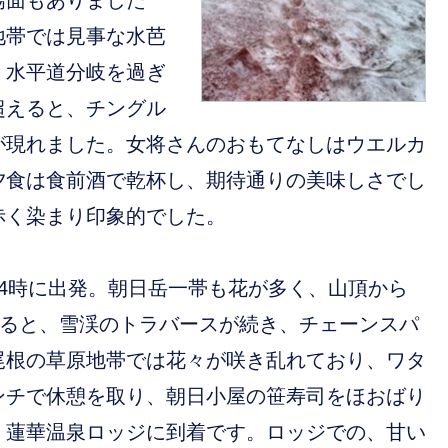
場面もありました
地帯では見事な水芭
。水平道分岐を過ぎ
超えると、チングル
が現れました。女将さんのおもてなしはウエルカ
夕食は食前酒で乾杯し、期待通りの美味しさでし
赤く染まり印象的でした。
4時に出発。朝日岳一帯も花が多く、山頂から
ぎると、雪渓のトラバースが続き、チェーンスパ
尾根の草原地帯では花々が咲き乱れており、ワタ
ンチで休憩を取り、朝日小屋の笹寿司をほおばり
、蓮華温泉ロッジに到着です。ロッジでの、甘い