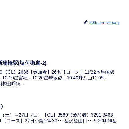
50th anniversary
瑞橋駅(塩付街道-2)
2日【CL】2636【参加者】26名【コース】11/22本星崎駅
0…10:10星宮社…10:20星崎城跡…10:40丹八山11:05…
神社(呼続...
m）
（土）～27日（日）【CL】3580【参加者】3291 3463
1 4051【コース】27日小梨平4:30･･･岳沢登山口･･･5:20明神岳