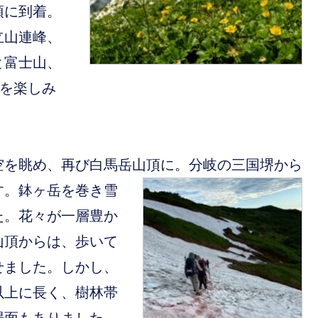
頂に到着。
立山連峰、
と富士山、
望を楽しみ
空を眺め、再び白馬岳山頂に。分岐の三国堺から
す。鉢ヶ岳を巻き雪
た。花々が一層豊か
山頂からは、歩いて
せました。しかし、
以上に長く、樹林帯