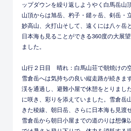
ップダウンを繰り返しようやく白馬岳山
山頂からは旭岳、杓子・鑓ヶ岳、剣岳・
妙高山、火打山そして、遠くには八ヶ岳
日本海も見ることができる360度の大展
ました。
山行２日目 晴れ：白馬山荘で朝焼けの
雪倉岳へは気持ちの良い縦走路が続きま
渓を通過し、避難小屋で休憩をとりまし
に咲き、彩りを添えていました。雪倉岳
きた稜線、朝日岳、さらに日本海も見渡
雪倉岳から朝日小屋までの道のりは想像