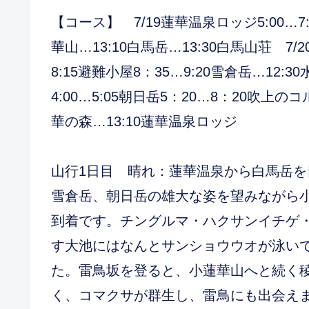
【コース】 7/19蓮華温泉ロッジ5:00…7:
華山…13:10白馬岳…13:30白馬山荘 7/
8:15避難小屋8：35…9:20雪倉岳…12:
4:00…5:05朝日岳5：20…8：20吹上のコ
華の森…13:10蓮華温泉ロッジ
山行1日目 晴れ：蓮華温泉から白馬岳
雪倉岳、朝日岳の雄大な姿を望みながら
到着です。チングルマ・ハクサンイチゲ
す大池にはなんとサンショウウオが泳い
た。雷鳥坂を登ると、小蓮華山へと続く
く、コマクサが群生し、雷鳥にも出会え