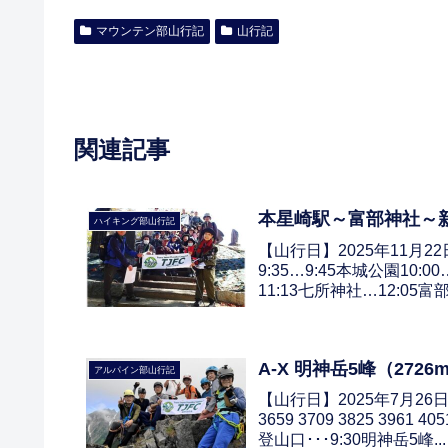
マウンテン部山行記
山行記
関連記事
本星崎駅～富部神社～新
ハイキング部山行記
【山行日】2025年11月2
9:35…9:45本城公園10:0
11:13七所神社…12:05富部
A-X 明神岳5峰（2726
アルパイン部山行記
【山行日】2025年7月26日
3659 3709 3825 396
登山口･･･9:30明神岳5峰...