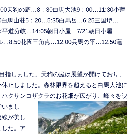
00天狗の庭…8：30白馬大池9：00…11:30小蓮
20白馬山荘5：20…5:35白馬岳…6:25三国堺…
30水平道分岐…14:05朝日小屋 7/21朝日小屋
ル…8:50花園三角点…12:00兵馬の平…12:50蓮
を目指しました。天狗の庭は展望が開けており、
小休止しました。森林限界を超えると白馬大池に
・ハクサンコザクラのお花畑が広がり、峰々を映
でいまし
稜線が美し
ました。ア