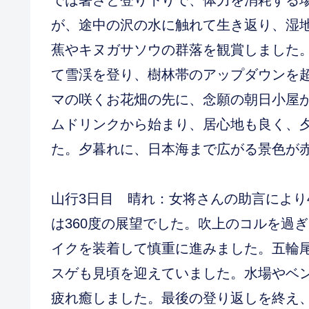
では暑さと登り下りで、体力を消耗する
が、途中の沢の水に触れて生き返り、湿
蕉やキヌガサソウの群落を観賞しました
て雪渓を登り、樹林帯のアップダウンを
マの咲くお花畑の先に、念願の朝日小屋
ムドリンクから始まり、居心地も良く、
た。夕暮れに、日本海まで広がる景色が
山行3日目 晴れ：女将さんの助言により
は360度の展望でした。吹上のコルを過
イクを装着して慎重に進みました。五輪
スゲも見頃を迎えていました。水場やベ
疲れ癒しました。最後の登り返しを終え