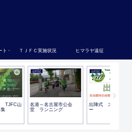
ート
ＴＪＦＣ実施状況
ヒマラヤ遠征
山行記
山行記
マウンテン
名港～名古屋市公会
出陣式 スライドショ
栂海新道
堂 ランニング
ー
ｍ)から