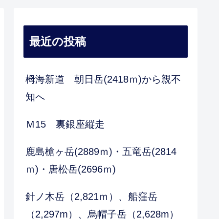
最近の投稿
栂海新道 朝日岳(2418ｍ)から親不
知へ
Ｍ15 裏銀座縦走
鹿島槍ヶ岳(2889ｍ)・五竜岳(2814
ｍ)・唐松岳(2696ｍ)
針ノ木岳（2,821ｍ）、船窪岳
（2,297m）、烏帽子岳（2,628m）